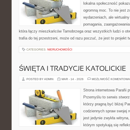
lokalna społeczność pokazu
ogromną moc. To nie jest z
wydarzeniach, ale wirtualny
pomagania, zaangażowania 
która łączy mieszkańców Tarnobrzega oraz wszystkich ludzi o ot
trafia do tej przestrzeni, może od razu poczuć, że jest to projekt 
CATEGORIES:
NIERUCHOMOŚCI
ŚWIĘTA I TRADYCJE KATOLICKIE
POSTED BY ADMIN
MAR - 14 - 2026
MOŻLIWOŚĆ KOMENTOWA
Strona internetowa Parafii 
Przemyślu to serwis stworz
którzy pragną być bliżej Pan
codziennych spraw swojej r
jest jedynie zwykła witryn
którym spotykają się refleksj