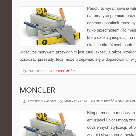
Pasotti to wyrafinowana wit
na tematyce premium preze
dobrany upominek może być
tylko przedmiotem. To miej
które szukają inspiracji na
okazje i dla różnych osób.
widać, że motywem przewodnim jest tutaj jakość, a także przekon
oznaczać przesady, lecz może przejawiać się w dopasowaniu, w 
CATEGORIES:
NIERUCHOMOŚCI
MONCLER
POSTED BY ADMIN
MAR - 11 - 2026
MOŻLIWOŚĆ KOMENTOWA
Blog o trendach modowych 
entuzjaści ubioru mogą zn
codziennych stylizacji. Str
została stworzona z myślą 