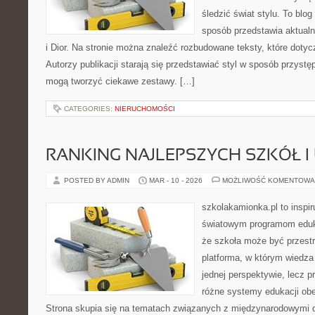
śledzić świat stylu. To blo
sposób przedstawia aktualn
i Dior. Na stronie można znaleźć rozbudowane teksty, które dotycz
Autorzy publikacji starają się przedstawiać styl w sposób przystę
mogą tworzyć ciekawe zestawy. […]
CATEGORIES:
NIERUCHOMOŚCI
RANKING NAJLEPSZYCH SZKÓŁ I
POSTED BY ADMIN
MAR - 10 - 2026
MOŻLIWOŚĆ KOMENTOWA
szkolakamionka.pl to inspi
światowym programom eduk
że szkoła może być przestr
platforma, w którym wiedza
jednej perspektywie, lecz p
różne systemy edukacji ob
Strona skupia się na tematach związanych z międzynarodowymi 