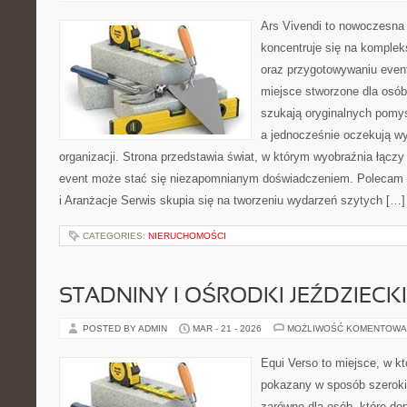
Ars Vivendi to nowoczesna p
koncentruje się na komple
oraz przygotowywaniu even
miejsce stworzone dla osób, 
szukają oryginalnych pomys
a jednocześnie oczekują w
organizacji. Strona przedstawia świat, w którym wyobraźnia łącz
event może stać się niezapomnianym doświadczeniem. Polecam 
i Aranżacje Serwis skupia się na tworzeniu wydarzeń szytych […]
CATEGORIES:
NIERUCHOMOŚCI
STADNINY I OŚRODKI JEŹDZIECK
POSTED BY ADMIN
MAR - 21 - 2026
MOŻLIWOŚĆ KOMENTOWA
Equi Verso to miejsce, w kt
pokazany w sposób szeroki,
zarówno dla osób, które do