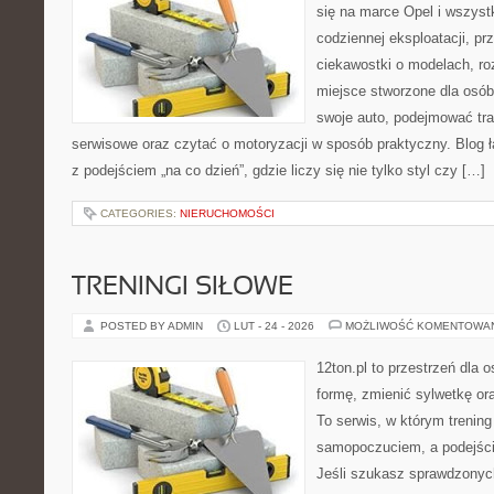
się na marce Opel i wszyst
codziennej eksploatacji, pr
ciekawostki o modelach, ro
miejsce stworzone dla osób
swoje auto, podejmować tra
serwisowe oraz czytać o motoryzacji w sposób praktyczny. Blog
z podejściem „na co dzień”, gdzie liczy się nie tylko styl czy […]
CATEGORIES:
NIERUCHOMOŚCI
TRENINGI SIŁOWE
POSTED BY ADMIN
LUT - 24 - 2026
MOŻLIWOŚĆ KOMENTOWA
12ton.pl to przestrzeń dla 
formę, zmienić sylwetkę ora
To serwis, w którym trening
samopoczuciem, a podejście
Jeśli szukasz sprawdzonych