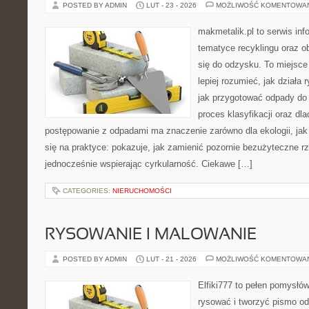
POSTED BY ADMIN
LUT - 23 - 2026
MOŻLIWOŚĆ KOMENTOWA
makmetalik.pl to serwis in
tematyce recyklingu oraz 
się do odzysku. To miejsce 
lepiej rozumieć, jak działa
jak przygotować odpady do 
proces klasyfikacji oraz dl
postępowanie z odpadami ma znaczenie zarówno dla ekologii, jak 
się na praktyce: pokazuje, jak zamienić pozornie bezużyteczne r
jednocześnie wspierając cyrkularność. Ciekawe […]
CATEGORIES:
NIERUCHOMOŚCI
RYSOWANIE I MALOWANIE
POSTED BY ADMIN
LUT - 21 - 2026
MOŻLIWOŚĆ KOMENTOWA
Elfiki777 to pełen pomysłów
rysować i tworzyć pismo o