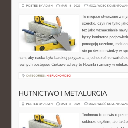
POSTED BY ADMIN
MAR - 8 - 2026
MOŻLIWOŚĆ KOMENTOWAN
To miejsce stworzone z myś
szeroko, czyli nie tylko jak
też jako wzmacnianie nawy
łączy konkretne podpowiedz
pomagają uczniom, rodzic
się po świecie wiedzy w sp
nam, aby nauka była bardziej przyjazna, a jednocześnie wartościo
realnych postępów. Ciekawe adresy to Nowinki i zmiany w edukacj
CATEGORIES:
NIERUCHOMOŚCI
HUTNICTWO I METALURGIA
POSTED BY ADMIN
MAR - 8 - 2026
MOŻLIWOŚĆ KOMENTOWAN
Techneau to serwis o prze
sektorze ciężkim, ale także