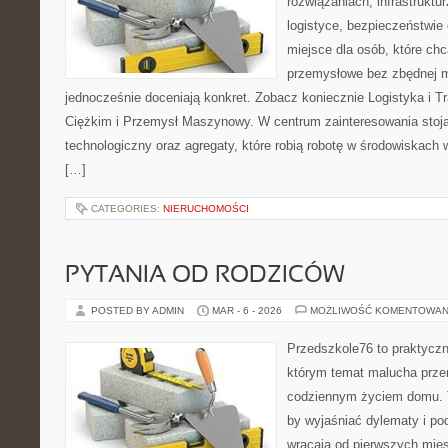
rozwiązaniach, infrastruktu
logistyce, bezpieczeństwie o
miejsce dla osób, które ch
przemysłowe bez zbędnej m
jednocześnie doceniają konkret. Zobacz koniecznie Logistyka i T
Ciężkim i Przemysł Maszynowy. W centrum zainteresowania stoją
technologiczny oraz agregaty, które robią robotę w środowiskach
[…]
CATEGORIES:
NIERUCHOMOŚCI
PYTANIA OD RODZICÓW
POSTED BY ADMIN
MAR - 6 - 2026
MOŻLIWOŚĆ KOMENTOWAN
Przedszkole76 to praktyczny
którym temat malucha przen
codziennym życiem domu. T
by wyjaśniać dylematy i po
wracają od pierwszych mie