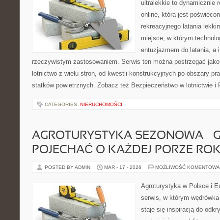
ultralekkie to dynamicznie r
online, która jest poświęc
rekreacyjnego latania lekki
miejsce, w którym technolo
entuzjazmem do latania, a i
rzeczywistym zastosowaniem. Serwis ten można postrzegać jako
lotnictwo z wielu stron, od kwestii konstrukcyjnych po obszary p
statków powietrznych. Zobacz też Bezpieczeństwo w lotnictwie i P
CATEGORIES:
NIERUCHOMOŚCI
AGROTURYSTYKA SEZONOWA – G
POJECHAĆ O KAŻDEJ PORZE RO
POSTED BY ADMIN
MAR - 17 - 2026
MOŻLIWOŚĆ KOMENTOWA
Agroturystyka w Polsce i Eu
serwis, w którym wędrówka 
staje się inspiracją do odk