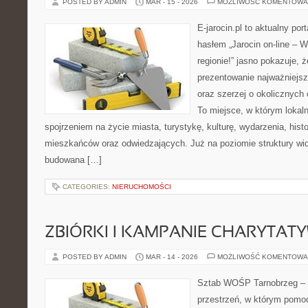
POSTED BY ADMIN
MAR - 15 - 2026
MOŻLIWOŚĆ KOMENTOWA
E-jarocin.pl to aktualny por
hasłem „Jarocin on-line – W
regionie!” jasno pokazuje, ż
prezentowanie najważniejszy
oraz szerzej o okolicznych 
To miejsce, w którym lokal
spojrzeniem na życie miasta, turystykę, kulturę, wydarzenia, hist
mieszkańców oraz odwiedzających. Już na poziomie struktury wida
budowana […]
CATEGORIES:
NIERUCHOMOŚCI
ZBIÓRKI I KAMPANIE CHARYTAT
POSTED BY ADMIN
MAR - 14 - 2026
MOŻLIWOŚĆ KOMENTOWA
Sztab WOŚP Tarnobrzeg – G
przestrzeń, w którym pomoc