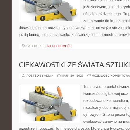
jeździectwem, jak i dla tych
ośrodka jeździeckiego. To p
zamiłowanie do koni z pra
doświadczeniem oraz fascynacją wszystkim, co wiąże się z opiek
jazdą konną, relacją człowieka ze zwierzęciem i atmosferą prawdz
CATEGORIES:
NIERUCHOMOŚCI
CIEKAWOSTKI ZE ŚWIATA SZTUK
POSTED BY ADMIN
MAR - 20 - 2026
MOŻLIWOŚĆ KOMENTOWA
Ten serwis to portal stworzo
twórczości digitalowej oraz 
rozbudowane kompendium, w
niezależny duch miejskiej s
cyfrowych. Strona prezent
ewoluować zarówno na murze
przestrzeni roboczej. To miejsce dla osób, które chcą tworzyć, u