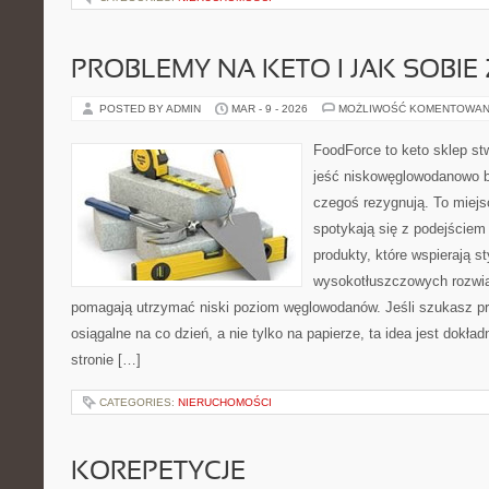
PROBLEMY NA KETO I JAK SOBIE 
POSTED BY ADMIN
MAR - 9 - 2026
MOŻLIWOŚĆ KOMENTOWAN
FoodForce to keto sklep st
jeść niskowęglowodanowo b
czegoś rezygnują. To miejs
spotykają się z podejście
produkty, które wspierają st
wysokotłuszczowych rozwią
pomagają utrzymać niski poziom węglowodanów. Jeśli szukasz prz
osiągalne na co dzień, a nie tylko na papierze, ta idea jest dokła
stronie […]
CATEGORIES:
NIERUCHOMOŚCI
KOREPETYCJE