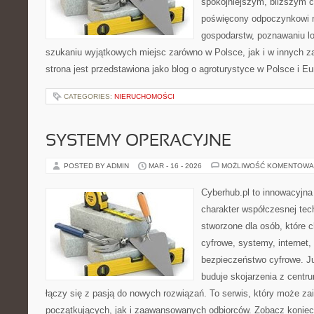
spokojniejszym, bliższym c
poświęcony odpoczynkowi n
gospodarstw, poznawaniu lo
szukaniu wyjątkowych miejsc zarówno w Polsce, jak i w innych 
strona jest przedstawiona jako blog o agroturystyce w Polsce i Eur
CATEGORIES:
NIERUCHOMOŚCI
SYSTEMY OPERACYJNE
POSTED BY ADMIN
MAR - 16 - 2026
MOŻLIWOŚĆ KOMENTOWA
Cyberhub.pl to innowacyjna 
charakter współczesnej tech
stworzone dla osób, które 
cyfrowe, systemy, internet
bezpieczeństwo cyfrowe. J
buduje skojarzenia z centr
łączy się z pasją do nowych rozwiązań. To serwis, który może z
początkujących, jak i zaawansowanych odbiorców. Zobacz koniec