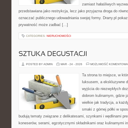
zamiast hałaśliwych wyzwań.
przedstawiana jako restrykcja, lecz jako przyjazna droga do równo
oznaczać publicznego udowadniania swojej formy. Drarry.pl pokaz
prywatność może zadbać […]
CATEGORIES:
NIERUCHOMOŚCI
SZTUKA DEGUSTACJI
POSTED BY ADMIN
MAR - 24 - 2026
MOŻLIWOŚĆ KOMENTOWA
Ta strona to miejsce, w kt
luksusem, a ekskluzywne de
wyjścia do niezwykłych do
dobrom kulinarnym, gdzie 
wielkie jak tradycja, a ka
smaki z górnej półki w spos
budują tematy związane z delikatesami, szynkami i wędlinami pr
koneserów, serami, egzotycznymi składnikami oraz kulinarnymi in