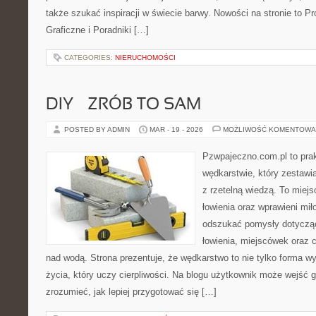
także szukać inspiracji w świecie barwy. Nowości na stronie to P
Graficzne i Poradniki […]
CATEGORIES:
NIERUCHOMOŚCI
DIY – ZRÓB TO SAM
POSTED BY ADMIN
MAR - 19 - 2026
MOŻLIWOŚĆ KOMENTOWA
Pzwpajeczno.com.pl to prak
wędkarstwie, który zestawi
z rzetelną wiedzą. To miejs
łowienia oraz wprawieni mi
odszukać pomysły dotyczą
łowienia, miejscówek oraz
nad wodą. Strona prezentuje, że wędkarstwo to nie tylko forma wy
życia, który uczy cierpliwości. Na blogu użytkownik może wejść gł
zrozumieć, jak lepiej przygotować się […]