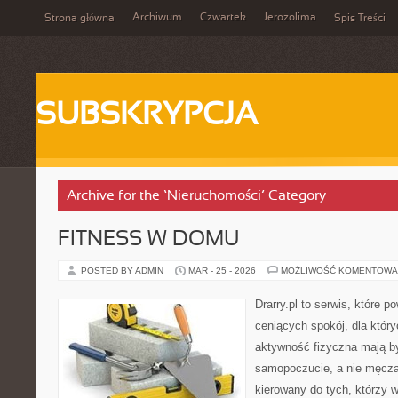
Archiwum
Czwartek
Jerozolima
Strona główna
Spis Treści
SUBSKRYPCJA
Archive for the ‘Nieruchomości’ Category
FITNESS W DOMU
POSTED BY ADMIN
MAR - 25 - 2026
MOŻLIWOŚĆ KOMENTOWA
Drarry.pl to serwis, które 
ceniących spokój, dla któr
aktywność fizyczna mają b
samopoczucie, a nie męcz
kierowany do tych, którzy 