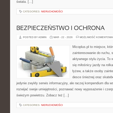
świata. […]
CATEGORIES:
NIERUCHOMOŚCI
BEZPIECZEŃSTWO I OCHRONA
POSTED BY ADMIN
MAR - 22 - 2026
MOŻLIWOŚĆ KOMENTOWA
Micoplus.pl to miejsce, któ
zainteresowanie do ruchu, 
aktywnego stylu życia. To w
się miłośnicy jazdy na rolk
łyżew, a także osoby zaint
desce śnieżnej oraz skatebo
jedynie zwykły serwis informacyjny, ale raczej kompendium dla w
rozwijać swoje umiejętności, poznawać nowy wyposażenie i czer
świeżym powietrzu. Zobacz też […]
CATEGORIES:
NIERUCHOMOŚCI