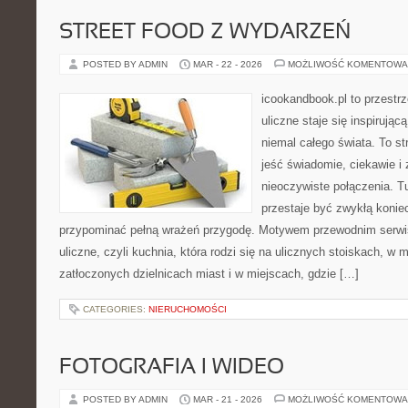
STREET FOOD Z WYDARZEŃ
POSTED BY ADMIN
MAR - 22 - 2026
MOŻLIWOŚĆ KOMENTOWA
icookandbook.pl to przestr
uliczne staje się inspirują
niemal całego świata. To st
jeść świadomie, ciekawie i 
nieoczywiste połączenia. Tu
przestaje być zwykłą konie
przypominać pełną wrażeń przygodę. Motywem przewodnim serwisu
uliczne, czyli kuchnia, która rodzi się na ulicznych stoiskach, w
zatłoczonych dzielnicach miast i w miejscach, gdzie […]
CATEGORIES:
NIERUCHOMOŚCI
FOTOGRAFIA I WIDEO
POSTED BY ADMIN
MAR - 21 - 2026
MOŻLIWOŚĆ KOMENTOWA