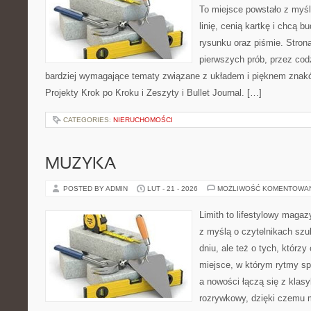
To miejsce powstało z myśl
linię, cenią kartkę i chcą 
rysunku oraz piśmie. Stron
pierwszych prób, przez cod
bardziej wymagające tematy związane z układem i pięknem znakó
Projekty Krok po Kroku i Zeszyty i Bullet Journal. […]
CATEGORIES:
NIERUCHOMOŚCI
MUZYKA
POSTED BY ADMIN
LUT - 21 - 2026
MOŻLIWOŚĆ KOMENTOWA
Limith to lifestylowy maga
z myślą o czytelnikach sz
dniu, ale też o tych, którzy
miejsce, w którym rytmy sp
a nowości łączą się z klas
rozrywkowy, dzięki czemu m