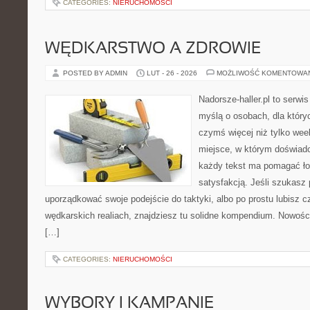
CATEGORIES:
NIERUCHOMOŚCI
WĘDKARSTWO A ZDROWIE
POSTED BY ADMIN
LUT - 26 - 2026
MOŻLIWOŚĆ KOMENTOWA
Nadorsze-haller.pl to serwi
myślą o osobach, dla który
czymś więcej niż tylko we
miejsce, w którym doświadc
każdy tekst ma pomagać ło
satysfakcją. Jeśli szukasz
uporządkować swoje podejście do taktyki, albo po prostu lubisz c
wędkarskich realiach, znajdziesz tu solidne kompendium. Nowości
[…]
CATEGORIES:
NIERUCHOMOŚCI
WYBORY I KAMPANIE