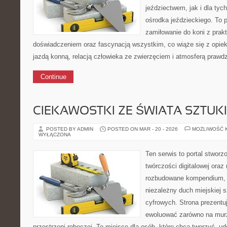
jeździectwem, jak i dla tych
ośrodka jeździeckiego. To p
zamiłowanie do koni z pra
doświadczeniem oraz fascynacją wszystkim, co wiąże się z opiek
jazdą konną, relacją człowieka ze zwierzęciem i atmosferą prawdz
Continue
CIEKAWOSTKI ZE ŚWIATA SZTUK
POSTED BY ADMIN
POSTED ON MAR - 20 - 2026
MOŻLIWOŚĆ 
WYŁĄCZONA
Ten serwis to portal stworzo
twórczości digitalowej oraz 
rozbudowane kompendium, w
niezależny duch miejskiej s
cyfrowych. Strona prezent
ewoluować zarówno na murze
przestrzeni roboczej. To miejsce dla osób, które chcą tworzyć, u