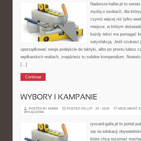
Nadorsze-haller.pl to serwi
myślą o osobach, dla który
czymś więcej niż tylko we
miejsce, w którym doświadc
każdy tekst ma pomagać ło
satysfakcją. Jeśli szukasz
uporządkować swoje podejście do taktyki, albo po prostu lubisz c
wędkarskich realiach, znajdziesz tu solidne kompendium. Nowości
[…]
Continue
WYBORY I KAMPANIE
POSTED BY ADMIN
POSTED ON LUT - 25 - 2026
MOŻLIWOŚĆ 
WYŁĄCZONA
ryszard-galla.pl to portal p
się na edukacji obywatelski
które chcą rozumieć mecha