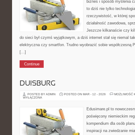
biznes i sposób myślenia ca
to dziś nie tylko technolog
rzeczywistość, w której spo
działalność zawodowa, sprz
Jeszcze kilkanaście czy kil
do sieci był czymś wyjątkowym, a dziś internet stał się niemal tak
elektryczna czy smartfon. Trudno wyobrazić sobie współczesną P
[…]
Continue
DUISBURG
POSTED BY ADMIN
POSTED ON MAR - 12 - 2026
MOŻLIWOŚĆ 
WYŁĄCZONA
Edusimare.pl to nowoczesn
poświęcony niemieckim regi
kompendium dla osób planu
inspiracji na zwiedzanie mi