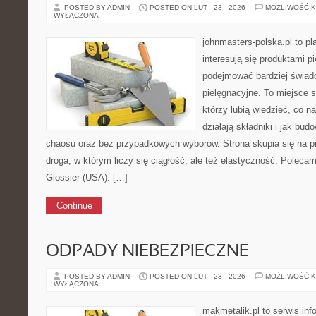
POSTED BY ADMIN
POSTED ON LUT - 23 - 2026
MOŻLIWOŚĆ 
WYŁĄCZONA
johnmasters-polska.pl to pl
interesują się produktami p
podejmować bardziej świa
pielęgnacyjne. To miejsce 
którzy lubią wiedzieć, co na
działają składniki i jak bu
chaosu oraz bez przypadkowych wyborów. Strona skupia się na pi
droga, w którym liczy się ciągłość, ale też elastyczność. Polecam
Glossier (USA). […]
Continue
ODPADY NIEBEZPIECZNE
POSTED BY ADMIN
POSTED ON LUT - 23 - 2026
MOŻLIWOŚĆ 
WYŁĄCZONA
makmetalik.pl to serwis in