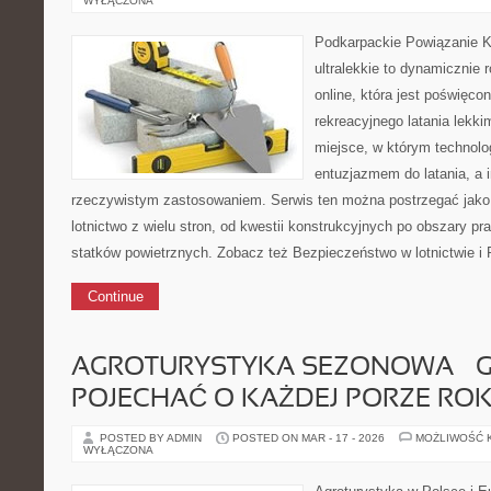
WYŁĄCZONA
Podkarpackie Powiązanie K
ultralekkie to dynamicznie r
online, która jest poświęc
rekreacyjnego latania lekki
miejsce, w którym technolo
entuzjazmem do latania, a i
rzeczywistym zastosowaniem. Serwis ten można postrzegać jako
lotnictwo z wielu stron, od kwestii konstrukcyjnych po obszary p
statków powietrznych. Zobacz też Bezpieczeństwo w lotnictwie i P
Continue
AGROTURYSTYKA SEZONOWA – G
POJECHAĆ O KAŻDEJ PORZE RO
POSTED BY ADMIN
POSTED ON MAR - 17 - 2026
MOŻLIWOŚĆ 
WYŁĄCZONA