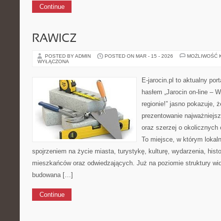
Continue
RAWICZ
POSTED BY ADMIN
POSTED ON MAR - 15 - 2026
MOŻLIWOŚĆ 
WYŁĄCZONA
E-jarocin.pl to aktualny por
hasłem „Jarocin on-line – W
regionie!” jasno pokazuje, ż
prezentowanie najważniejszy
oraz szerzej o okolicznych 
To miejsce, w którym lokal
spojrzeniem na życie miasta, turystykę, kulturę, wydarzenia, hist
mieszkańców oraz odwiedzających. Już na poziomie struktury wida
budowana […]
Continue