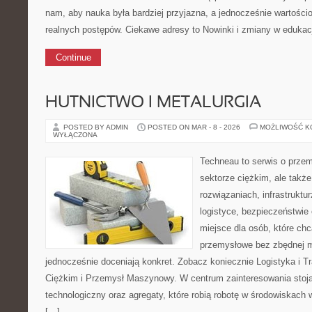
nam, aby nauka była bardziej przyjazna, a jednocześnie wartościo
realnych postępów. Ciekawe adresy to Nowinki i zmiany w edukacj
Continue
HUTNICTWO I METALURGIA
POSTED BY ADMIN
POSTED ON MAR - 8 - 2026
MOŻLIWOŚĆ 
WYŁĄCZONA
Techneau to serwis o prze
sektorze ciężkim, ale także
rozwiązaniach, infrastruktu
logistyce, bezpieczeństwie o
miejsce dla osób, które ch
przemysłowe bez zbędnej m
jednocześnie doceniają konkret. Zobacz koniecznie Logistyka i T
Ciężkim i Przemysł Maszynowy. W centrum zainteresowania stoją
technologiczny oraz agregaty, które robią robotę w środowiskach
[…]