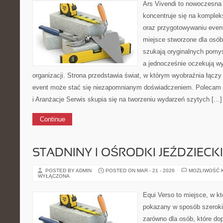
Ars Vivendi to nowoczesna p
koncentruje się na komple
oraz przygotowywaniu even
miejsce stworzone dla osób, 
szukają oryginalnych pomys
a jednocześnie oczekują w
organizacji. Strona przedstawia świat, w którym wyobraźnia łącz
event może stać się niezapomnianym doświadczeniem. Polecam 
i Aranżacje Serwis skupia się na tworzeniu wydarzeń szytych […]
Continue
STADNINY I OŚRODKI JEŹDZIECK
POSTED BY ADMIN
POSTED ON MAR - 21 - 2026
MOŻLIWOŚĆ 
WYŁĄCZONA
Equi Verso to miejsce, w kt
pokazany w sposób szeroki,
zarówno dla osób, które do