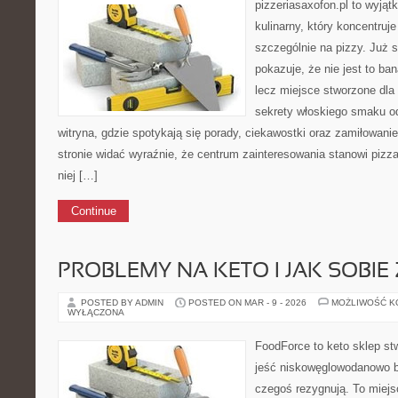
pizzeriasaxofon.pl to wyjąt
kulinarny, który koncentruje
szczególnie na pizzy. Już 
pokazuje, że nie jest to ba
lecz miejsce stworzone dla
sekrety włoskiego smaku od
witryna, gdzie spotykają się porady, ciekawostki oraz zamiłowanie
stronie widać wyraźnie, że centrum zainteresowania stanowi pizza
niej […]
Continue
PROBLEMY NA KETO I JAK SOBIE 
POSTED BY ADMIN
POSTED ON MAR - 9 - 2026
MOŻLIWOŚĆ 
WYŁĄCZONA
FoodForce to keto sklep st
jeść niskowęglowodanowo b
czegoś rezygnują. To miejs