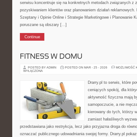
serwisu koncentruje się na konkretnych metodach związanych z 
pozyskiwaniem klientów oraz planowaniem działań reklamowych.
Szeptany i Opinie Online i Strategie Marketingowe i Planowanie 
poruszane są obszary […]
Continue
FITNESS W DOMU
POSTED BY ADMIN
POSTED ON MAR - 25 - 2026
MOŻLIWOŚĆ 
WYŁĄCZONA
Drarry.pl to serwis, które 
ceniących spokój, dla któr
aktywność fizyczna mają b
samopoczucie, a nie męcz
kierowany do tych, którzy 
zamiast hałaśliwych wyzwań.
przedstawiana jako restrykcja, lecz jako przyjazna droga do równo
oznaczać publicznego udowadniania swojej formy. Drarry.pl pokaz