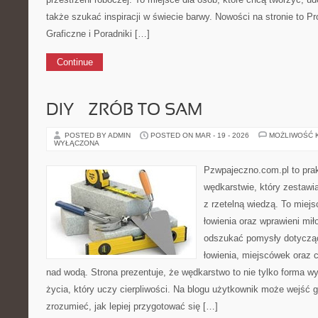
także szukać inspiracji w świecie barwy. Nowości na stronie to P
Graficzne i Poradniki […]
Continue
DIY – ZRÓB TO SAM
POSTED BY ADMIN
POSTED ON MAR - 19 - 2026
MOŻLIWOŚĆ 
WYŁĄCZONA
Pzwpajeczno.com.pl to prak
wędkarstwie, który zestawi
z rzetelną wiedzą. To miejs
łowienia oraz wprawieni mi
odszukać pomysły dotyczą
łowienia, miejscówek oraz
nad wodą. Strona prezentuje, że wędkarstwo to nie tylko forma wy
życia, który uczy cierpliwości. Na blogu użytkownik może wejść gł
zrozumieć, jak lepiej przygotować się […]