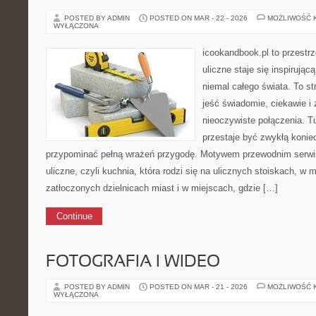
POSTED BY ADMIN
POSTED ON MAR - 22 - 2026
MOŻLIWOŚĆ 
WYŁĄCZONA
icookandbook.pl to przestr
uliczne staje się inspirują
niemal całego świata. To st
jeść świadomie, ciekawie i 
nieoczywiste połączenia. Tu
przestaje być zwykłą konie
przypominać pełną wrażeń przygodę. Motywem przewodnim serwisu
uliczne, czyli kuchnia, która rodzi się na ulicznych stoiskach, w
zatłoczonych dzielnicach miast i w miejscach, gdzie […]
Continue
FOTOGRAFIA I WIDEO
POSTED BY ADMIN
POSTED ON MAR - 21 - 2026
MOŻLIWOŚĆ 
WYŁĄCZONA