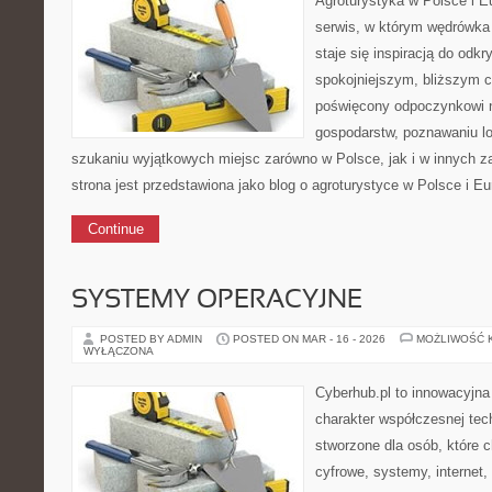
Agroturystyka w Polsce i Eu
serwis, w którym wędrówka 
staje się inspiracją do odk
spokojniejszym, bliższym c
poświęcony odpoczynkowi n
gospodarstw, poznawaniu lo
szukaniu wyjątkowych miejsc zarówno w Polsce, jak i w innych 
strona jest przedstawiona jako blog o agroturystyce w Polsce i Eur
Continue
SYSTEMY OPERACYJNE
POSTED BY ADMIN
POSTED ON MAR - 16 - 2026
MOŻLIWOŚĆ 
WYŁĄCZONA
Cyberhub.pl to innowacyjna 
charakter współczesnej tech
stworzone dla osób, które 
cyfrowe, systemy, internet