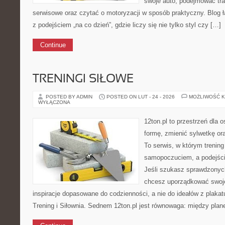
swoje auto, podejmować tra
serwisowe oraz czytać o motoryzacji w sposób praktyczny. Blog
z podejściem „na co dzień”, gdzie liczy się nie tylko styl czy […]
Continue
TRENINGI SIŁOWE
POSTED BY ADMIN
POSTED ON LUT - 24 - 2026
MOŻLIWOŚĆ 
WYŁĄCZONA
12ton.pl to przestrzeń dla 
formę, zmienić sylwetkę ora
To serwis, w którym trening
samopoczuciem, a podejście
Jeśli szukasz sprawdzonych
chcesz uporządkować swoje 
inspiracje dopasowane do codzienności, a nie do ideałów z plakat
Trening i Siłownia. Sednem 12ton.pl jest równowaga: między plan