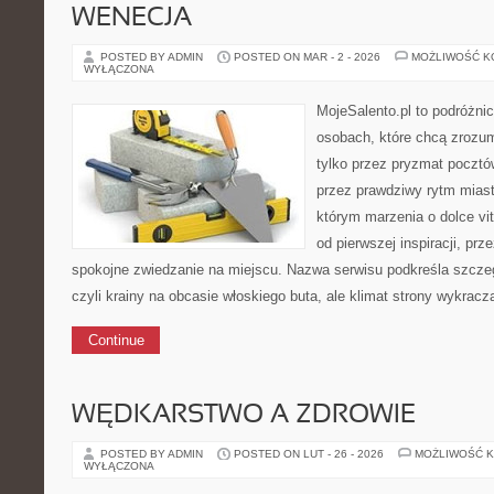
WENECJA
POSTED BY ADMIN
POSTED ON MAR - 2 - 2026
MOŻLIWOŚĆ 
WYŁĄCZONA
MojeSalento.pl to podróżni
osobach, które chcą zrozu
tylko przez pryzmat pocztó
przez prawdziwy rytm miast
którym marzenia o dolce vit
od pierwszej inspiracji, pr
spokojne zwiedzanie na miejscu. Nazwa serwisu podkreśla szczeg
czyli krainy na obcasie włoskiego buta, ale klimat strony wykracz
Continue
WĘDKARSTWO A ZDROWIE
POSTED BY ADMIN
POSTED ON LUT - 26 - 2026
MOŻLIWOŚĆ 
WYŁĄCZONA