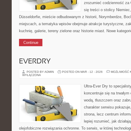
zrozumieć codzienność za O
się treści o stolicy Niemie
Düsseldorfie, mieście odbudowanym z historii, Norymberdze, Boc
miejscach, a tematyka wpisów obejmuje atrakcje turystyczne, zak
kuchnię, galerie, tereny zielone oraz historie miast. Nowe kategori
Continue
EVERDRY
POSTED BY ADMIN
POSTED ON MAR - 12 - 2026
MOŻLIWOŚĆ 
WYŁĄCZONA
Ultra-Ever Dry to specjalist
koncentruje się na trwałym 
wodą, tłuszczem oraz zabr
charakter serwisu pokazuje,
strona, lecz centrum inform
lepiej rozumieć, jak działaj
olejofobiczne rozwiązania ochronne. To serwis, w której technolog