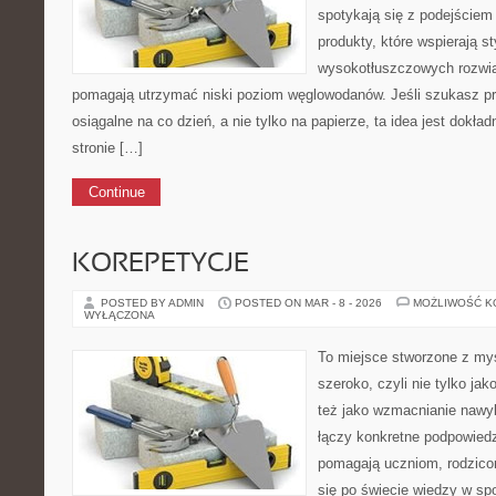
spotykają się z podejście
produkty, które wspierają st
wysokotłuszczowych rozwią
pomagają utrzymać niski poziom węglowodanów. Jeśli szukasz prz
osiągalne na co dzień, a nie tylko na papierze, ta idea jest dokła
stronie […]
Continue
KOREPETYCJE
POSTED BY ADMIN
POSTED ON MAR - 8 - 2026
MOŻLIWOŚĆ 
WYŁĄCZONA
To miejsce stworzone z myś
szeroko, czyli nie tylko jak
też jako wzmacnianie nawy
łączy konkretne podpowiedz
pomagają uczniom, rodzic
się po świecie wiedzy w sp