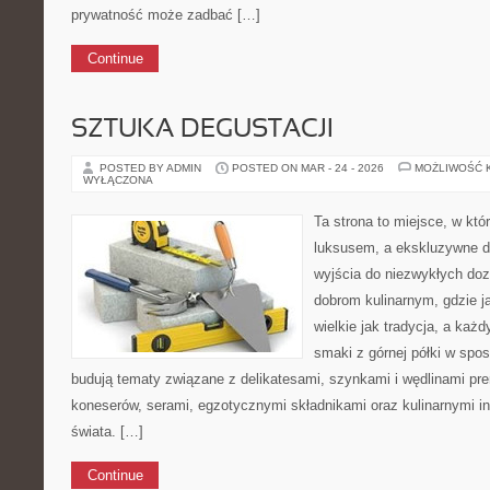
prywatność może zadbać […]
Continue
SZTUKA DEGUSTACJI
POSTED BY ADMIN
POSTED ON MAR - 24 - 2026
MOŻLIWOŚĆ 
WYŁĄCZONA
Ta strona to miejsce, w kt
luksusem, a ekskluzywne de
wyjścia do niezwykłych do
dobrom kulinarnym, gdzie 
wielkie jak tradycja, a ka
smaki z górnej półki w spos
budują tematy związane z delikatesami, szynkami i wędlinami pr
koneserów, serami, egzotycznymi składnikami oraz kulinarnymi in
świata. […]
Continue