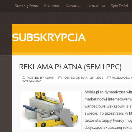
Archiwum
Czwartek
Jerozolima
Strona główna
Spis Treści
SUBSKRYPCJA
REKLAMA PŁATNA (SEM I PPC)
POSTED BY ADMIN
POSTED ON MAR - 26 - 2026
MOŻLIWOŚĆ 
WYŁĄCZONA
Mobiu.pl to dynamiczna wi
marketingowi internetowemu,
wartościowe wskazówki z z
świecie. To przestrzeń, w k
także startujący twórcy mog
dotyczące skutecznej rekla