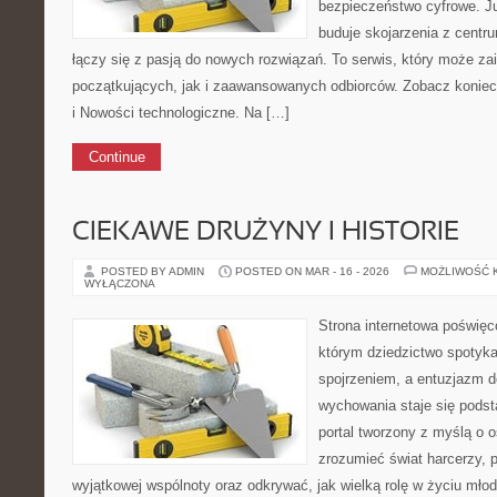
bezpieczeństwo cyfrowe. J
buduje skojarzenia z centr
łączy się z pasją do nowych rozwiązań. To serwis, który może z
początkujących, jak i zaawansowanych odbiorców. Zobacz koniec
i Nowości technologiczne. Na […]
Continue
CIEKAWE DRUŻYNY I HISTORIE
POSTED BY ADMIN
POSTED ON MAR - 16 - 2026
MOŻLIWOŚĆ 
WYŁĄCZONA
Strona internetowa poświęc
którym dziedzictwo spotyka
spojrzeniem, a entuzjazm d
wychowania staje się pods
portal tworzony z myślą o o
zrozumieć świat harcerzy, 
wyjątkowej wspólnoty oraz odkrywać, jak wielką rolę w życiu młod